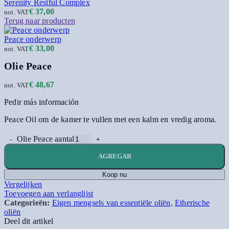
Serenity Restful Complex
€
37,00
not. VAT
Terug naar producten
Peace onderwerp
€
33,00
not. VAT
Olie Peace
€
48,67
not. VAT
Pedir más información
Peace Oil om de kamer te vullen met een kalm en vredig aroma.
Olie Peace aantal
AGREGAR
Koop nu
Vergelijken
Toevoegen aan verlanglijst
Categorieën:
Eigen mengsels van essentiële oliën
,
Etherische
oliën
Deel dit artikel