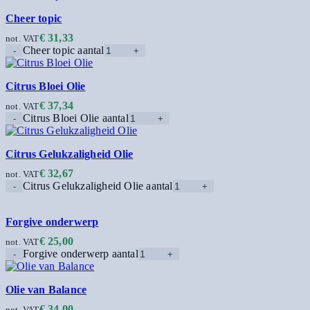
Cheer topic
€
31,33
not. VAT
Cheer topic aantal
Citrus Bloei Olie
€
37,34
not. VAT
Citrus Bloei Olie aantal
Citrus Gelukzaligheid Olie
€
32,67
not. VAT
Citrus Gelukzaligheid Olie aantal
Forgive onderwerp
€
25,00
not. VAT
Forgive onderwerp aantal
Olie van Balance
€
34,00
not. VAT