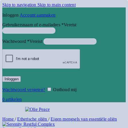
Skip to navigation
Skip to main content
Inloggen
Account aanmaken
Gebruikersnaam of e-mailadres
*
Vereist
Wachtwoord
*
Vereist
Inloggen
Wachtwoord vergeten?
Onthoud mij
0
artikelen
Home
/
Etherische oliën
/
Eigen mengsels van essentiële oliën