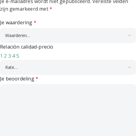
Je e-mailadres wordt niet gepubliceerd.
Vereiste velden
zijn gemarkeerd met
*
Je waardering
*
Relación calidad-precio
1
2
3
4
5
Je beoordeling
*