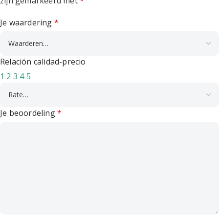
zijn gemarkeerd met
*
Je waardering
*
Relación calidad-precio
1
2
3
4
5
Je beoordeling
*