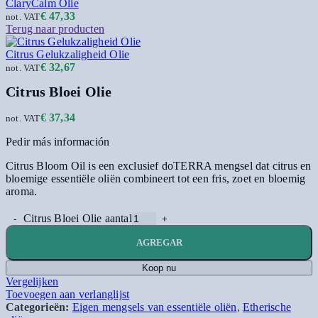
ClaryCalm Olie
€
47,33
not. VAT
Terug naar producten
Citrus Gelukzaligheid Olie
€
32,67
not. VAT
Citrus Bloei Olie
€
37,34
not. VAT
Pedir más información
Citrus Bloom Oil is een exclusief doTERRA mengsel dat citrus en
bloemige essentiële oliën combineert tot een fris, zoet en bloemig
aroma.
Citrus Bloei Olie aantal
AGREGAR
Koop nu
Vergelijken
Toevoegen aan verlanglijst
Categorieën:
Eigen mengsels van essentiële oliën
,
Etherische