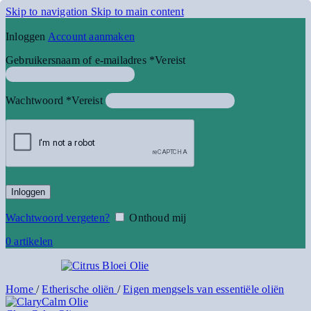
Skip to navigation
Skip to main content
Inloggen
Account aanmaken
Gebruikersnaam of e-mailadres
*
Vereist
Wachtwoord
*
Vereist
Inloggen
Wachtwoord vergeten?
Onthoud mij
0
artikelen
Home
/
Etherische oliën
/
Eigen mengsels van essentiële oliën