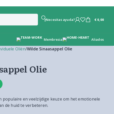
€
0,00
¿Necesitas ayuda?
Membresia
Aliados
ividuele Oliën
/
Wilde Sinaasappel Olie
sappel Olie
en populaire en veelzijdige keuze om het emotionele
an de huid te verbeteren.