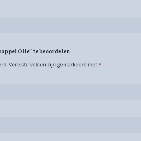
sappel Olie” te beoordelen
erd.
Vereiste velden zijn gemarkeerd met
*