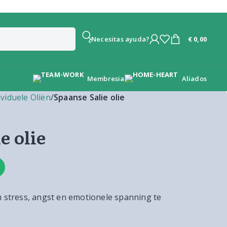
€
0,00
¿Necesitas ayuda?
Membresia
Aliados
ividuele Oliën
/
Spaanse Salie olie
e olie
m stress, angst en emotionele spanning te