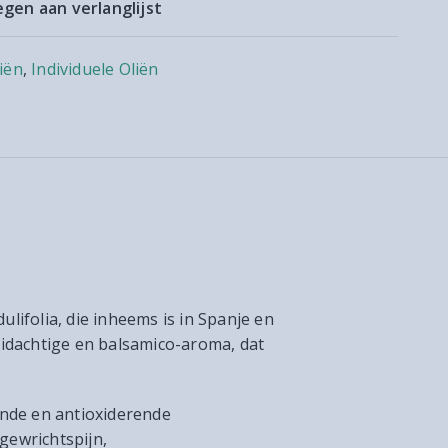
gen aan verlanglijst
iën
,
Individuele Oliën
ulifolia, die inheems is in Spanje en
uidachtige en balsamico-aroma, dat
ende en antioxiderende
gewrichtspijn,