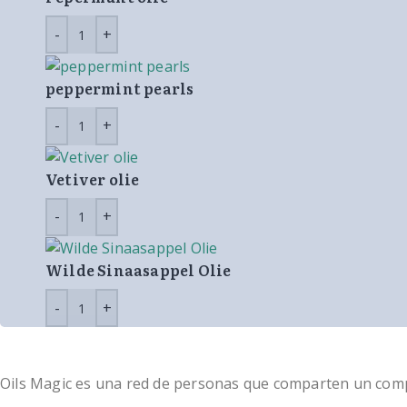
peppermint pearls
Vetiver olie
Wilde Sinaasappel Olie
Oils Magic es una red de personas que comparten un compro