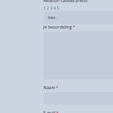
Relación calidad-precio
1
2
3
4
5
Je beoordeling
*
Naam
*
E-mail
*