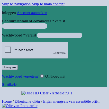
Skip to navigation
Skip to main content
Inloggen
Account aanmaken
Gebruikersnaam of e-mailadres
*
Vereist
Wachtwoord
*
Vereist
Inloggen
Wachtwoord vergeten?
Onthoud mij
0
artikelen
Home
/
Etherische oliën
/
Eigen mengsels van essentiële oliën