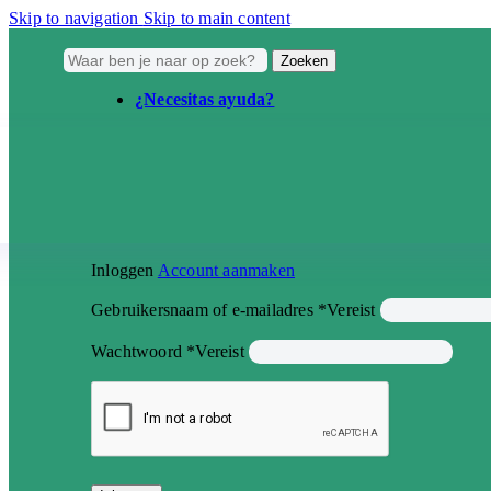
Skip to navigation
Skip to main content
Zoeken
¿Necesitas ayuda?
Inloggen
Account aanmaken
Gebruikersnaam of e-mailadres
*
Vereist
Wachtwoord
*
Vereist