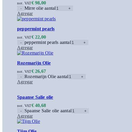
€
98,00
not. VAT
Mirre olie aantal
Agregar
peppermint pearls
€
22,00
not. VAT
peppermint pearls aantal
Agregar
Rozemarijn Olie
€
26,67
not. VAT
Rozemarijn Olie aantal
Agregar
Spaanse Salie olie
€
40,68
not. VAT
Spaanse Salie olie aantal
Agregar
Tijm Olie