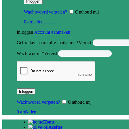
Inloggen
Wachtwoord vergeten?
Onthoud mij
0
artikelen
€
0,00
Inloggen
Account aanmaken
Gebruikersnaam of e-mailadres
*
Vereist
Wachtwoord
*
Vereist
Inloggen
Wachtwoord vergeten?
Onthoud mij
0
artikelen
Home
Aceites