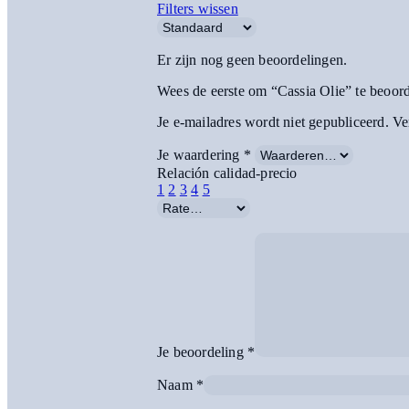
Filters wissen
Er zijn nog geen beoordelingen.
Wees de eerste om “Cassia Olie” te beoor
Je e-mailadres wordt niet gepubliceerd.
Ve
Je waardering
*
Relación calidad-precio
1
2
3
4
5
Je beoordeling
*
Naam
*