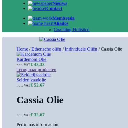
Nieuws
Contact
Membresia
Aliados
Coaching Holístico
Home
/
Etherische oliën
/
Individuele Oliën
/
Cassia Olie
Kardemom Olie
€
43,33
not. VAT
Terug naar producten
Selderijzaadolie
€
52,67
not. VAT
Cassia Olie
€
32,67
not. VAT
Pedir más información