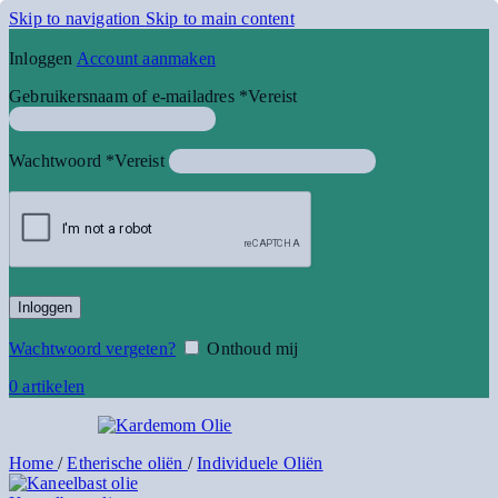
Skip to navigation
Skip to main content
Inloggen
Account aanmaken
Gebruikersnaam of e-mailadres
*
Vereist
Wachtwoord
*
Vereist
Inloggen
Wachtwoord vergeten?
Onthoud mij
0
artikelen
Home
/
Etherische oliën
/
Individuele Oliën