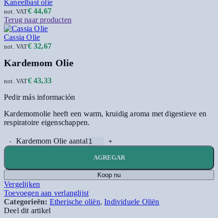
Kaneelbast olie
€
44,67
not. VAT
Terug naar producten
Cassia Olie
€
32,67
not. VAT
Kardemom Olie
€
43,33
not. VAT
Pedir más información
Kardemomolie heeft een warm, kruidig aroma met digestieve en
respiratoire eigenschappen.
Kardemom Olie aantal
AGREGAR
Koop nu
Vergelijken
Toevoegen aan verlanglijst
Categorieën:
Etherische oliën
,
Individuele Oliën
Deel dit artikel