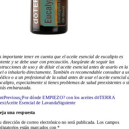
s importante tener en cuenta que el aceite esencial de eucalipto es
otente y se debe usar con precaución. Asegúrate de seguir las
nstrucciones de uso y de diluir el aceite esencial antes de usarlo en la
iel o inhalarlo directamente. También es recomendable consultar a u
édico o a un profesional de la salud antes de usar el aceite esencial 
ucalipto, especialmente si tienes problemas de salud preexistentes o s
stás embarazada.
nt
Previous
¿Por dónde EMPIEZO? con los aceites dōTERRA
ext
Aceite Esencial de Lavanda
Siguiente
eja una respuesta
u dirección de correo electrónico no será publicada.
Los campos
bligatorios están marcados con
*