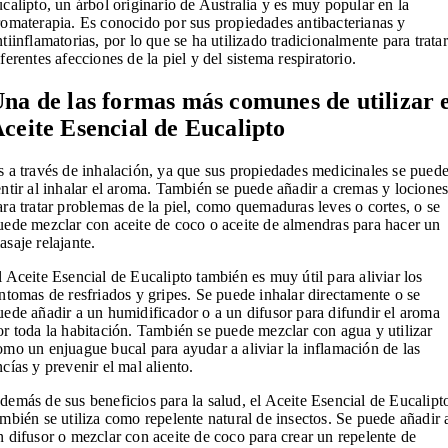
ucalipto, un árbol originario de Australia y es muy popular en la
romaterapia. Es conocido por sus propiedades antibacterianas y
ntiinflamatorias, por lo que se ha utilizado tradicionalmente para tratar
iferentes afecciones de la piel y del sistema respiratorio.
na de las formas más comunes de utilizar 
ceite Esencial de Eucalipto
s a través de inhalación, ya que sus propiedades medicinales se pued
entir al inhalar el aroma. También se puede añadir a cremas y locione
ara tratar problemas de la piel, como quemaduras leves o cortes, o se
uede mezclar con aceite de coco o aceite de almendras para hacer un
asaje relajante.
l Aceite Esencial de Eucalipto también es muy útil para aliviar los
íntomas de resfriados y gripes. Se puede inhalar directamente o se
uede añadir a un humidificador o a un difusor para difundir el aroma
or toda la habitación. También se puede mezclar con agua y utilizar
omo un enjuague bucal para ayudar a aliviar la inflamación de las
ncías y prevenir el mal aliento.
demás de sus beneficios para la salud, el Aceite Esencial de Eucalipt
ambién se utiliza como repelente natural de insectos. Se puede añadir 
n difusor o mezclar con aceite de coco para crear un repelente de