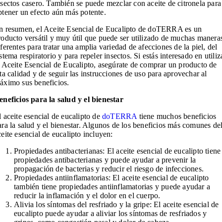
nsectos casero. También se puede mezclar con aceite de citronela para
btener un efecto aún más potente.
n resumen, el Aceite Esencial de Eucalipto de doTERRA es un
roducto versátil y muy útil que puede ser utilizado de muchas manera
iferentes para tratar una amplia variedad de afecciones de la piel, del
istema respiratorio y para repeler insectos. Si estás interesado en utiliz
l Aceite Esencial de Eucalipto, asegúrate de comprar un producto de
lta calidad y de seguir las instrucciones de uso para aprovechar al
áximo sus beneficios.
eneficios para la salud y el bienestar
l aceite esencial de eucalipto de
doTERRA
tiene muchos beneficios
ara la salud y el bienestar. Algunos de los beneficios más comunes de
ceite esencial de eucalipto incluyen:
Propiedades antibacterianas: El aceite esencial de eucalipto tiene
propiedades antibacterianas y puede ayudar a prevenir la
propagación de bacterias y reducir el riesgo de infecciones.
Propiedades antiinflamatorias: El aceite esencial de eucalipto
también tiene propiedades antiinflamatorias y puede ayudar a
reducir la inflamación y el dolor en el cuerpo.
Alivia los síntomas del resfriado y la gripe: El aceite esencial de
eucalipto puede ayudar a aliviar los síntomas de resfriados y