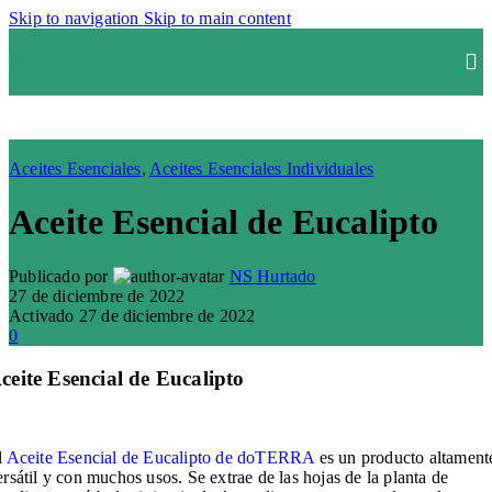
Skip to navigation
Skip to main content
Aceites Esenciales
,
Aceites Esenciales Individuales
Aceite Esencial de Eucalipto
Publicado por
NS Hurtado
27 de diciembre de 2022
Activado 27 de diciembre de 2022
0
ceite Esencial de Eucalipto
l
Aceite Esencial de Eucalipto de doTERRA
es un producto altament
ersátil y con muchos usos. Se extrae de las hojas de la planta de