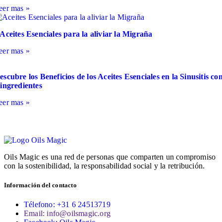
eer mas »
 Aceites Esenciales para la aliviar la Migraña
eer mas »
escubre los Beneficios de los Aceites Esenciales en la Sinusitis co
 ingredientes
eer mas »
Oils Magic es una red de personas que comparten un compromiso
con la sostenibilidad, la responsabilidad social y la retribución.
Información del contacto
Télefono: +31 6 24513719
Email: info@oilsmagic.org