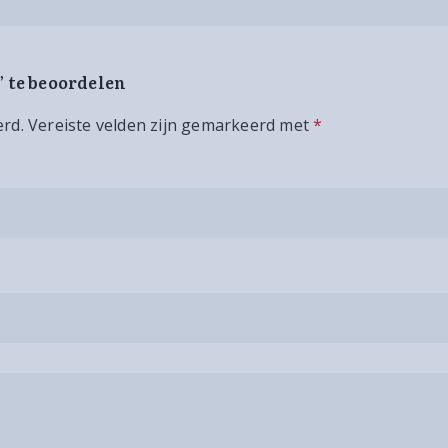
” te beoordelen
erd.
Vereiste velden zijn gemarkeerd met
*