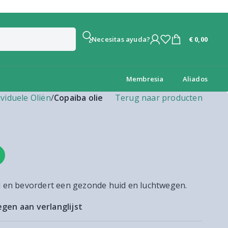
€
0,00
¿Necesitas ayuda?
Membresia
Aliados
ividuele Oliën
/
Copaiba olie
Terug naar producten
d en bevordert een gezonde huid en luchtwegen.
gen aan verlanglijst