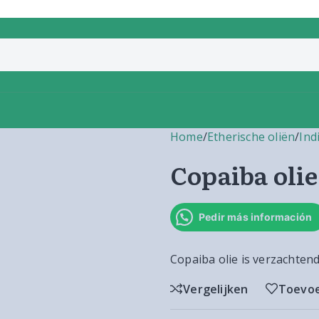
Home
/
Etherische oliën
/
Ind
Copaiba olie
Pedir más información
Copaiba olie is verzachten
Vergelijken
Toevoe