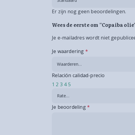
Er zijn nog geen beoordelingen.
Wees de eerste om “Copaiba olie
Je e-mailadres wordt niet gepublice
Je waardering
*
Relación calidad-precio
1
2
3
4
5
Je beoordeling
*