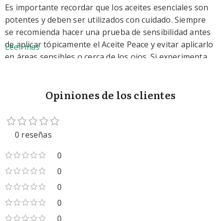
Es importante recordar que los aceites esenciales son
potentes y deben ser utilizados con cuidado. Siempre
se recomienda hacer una prueba de sensibilidad antes
de aplicar tópicamente el Aceite Peace y evitar aplicarlo
Leer mas
en áreas sensibles o cerca de los ojos. Si experimenta
alguna reacción adversa, deje de usar el aceite
inmediatamente y consulte con un profesional de la
Opiniones de los clientes
salud.
0 reseñas
0
0
0
0
0