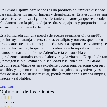
On Guard Espuma para Manos es un producto de limpieza diseñado
para mantener tus manos limpias y desinfectadas. Esta espuma es una
excelente alternativa al gel desinfectante de manos ya que se absorbe
rápidamente en la piel, no deja residuos pegajosos y proporciona una
sensación de suavidad y frescura.
Está formulada con una mezcla de aceites esenciales On Guard®,
que incluyen naranja, clavo, canela, eucalipto y romero, que tienen
propiedades desinfectantes y antisépticas. La espuma se expande y se
esparce fácilmente, lo que permite cubrir toda la superficie de las
manos de manera uniforme. Además, está enriquecida con
ingredientes naturales como el aloe vera y la vitamina E, que hidrata
y protegen la piel, evitando la sequedad y la irritación. On Guard
Espuma para Manos es una excelente opción para personas con piel
sensible, ya que no contiene ingredientes químicos agresivos y es
fácil de usar. Con su uso regular, podrás mantener tus manos limpias,
frescas y saludables.
Leer mas
Opiniones de los clientes
0 reseñas