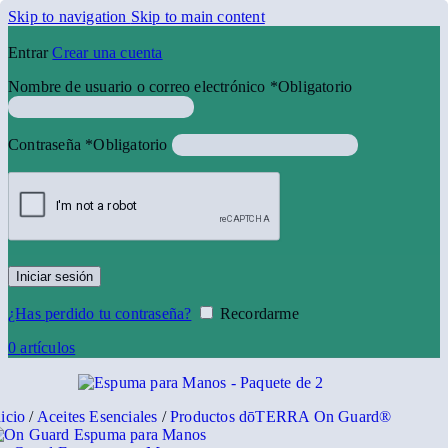
Skip to navigation
Skip to main content
Entrar
Crear una cuenta
Nombre de usuario o correo electrónico
*
Obligatorio
Contraseña
*
Obligatorio
Iniciar sesión
¿Has perdido tu contraseña?
Recordarme
0
artículos
nicio
/
Aceites Esenciales
/
Productos dōTERRA On Guard®