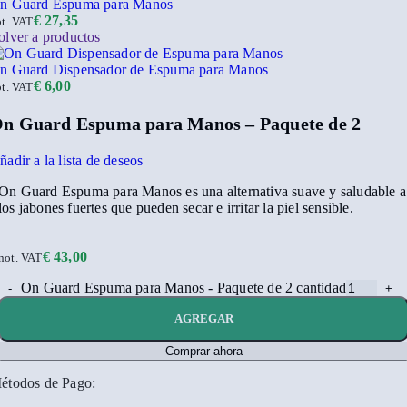
n Guard Espuma para Manos
€
27,35
ot. VAT
olver a productos
n Guard Dispensador de Espuma para Manos
€
6,00
ot. VAT
n Guard Espuma para Manos – Paquete de 2
ñadir a la lista de deseos
On Guard Espuma para Manos es una alternativa suave y saludable a
los jabones fuertes que pueden secar e irritar la piel sensible.
€
43,00
not. VAT
On Guard Espuma para Manos - Paquete de 2 cantidad
AGREGAR
Comprar ahora
étodos de Pago: