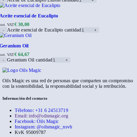
Aceite esencial de Eucalipto
€
30,00
not. VAT
Aceite esencial de Eucalipto cantidad
Geranium Oil
€
64,67
not. VAT
Geranium Oil cantidad
Oils Magic es una red de personas que comparten un compromiso
con la sostenibilidad, la responsabilidad social y la retribución.
Información del contacto
Télefono: +31 6 24513719
Email: info@oilsmagic.org
Facebook: Oils Magic
Instagram: @oilsmagic_nsvh
KvK 95009787