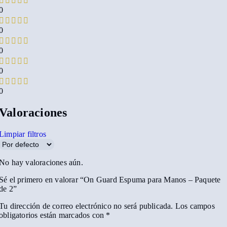
0
0
0
0
0
Valoraciones
Limpiar filtros
No hay valoraciones aún.
Sé el primero en valorar “On Guard Espuma para Manos – Paquete
de 2”
Tu dirección de correo electrónico no será publicada.
Los campos
obligatorios están marcados con
*