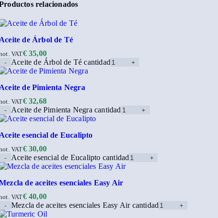
Productos relacionados
Aceite de Árbol de Té
€
35,00
not. VAT
Aceite de Árbol de Té cantidad
Aceite de Pimienta Negra
€
32,68
not. VAT
Aceite de Pimienta Negra cantidad
Aceite esencial de Eucalipto
€
30,00
not. VAT
Aceite esencial de Eucalipto cantidad
Mezcla de aceites esenciales Easy Air
€
40,00
not. VAT
Mezcla de aceites esenciales Easy Air cantidad