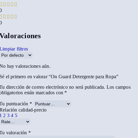
0
0
Valoraciones
Limpiar filtros
No hay valoraciones aún.
Sé el primero en valorar “On Guard Detergente para Ropa”
Tu dirección de correo electrónico no será publicada.
Los campos
obligatorios están marcados con
*
Tu puntuación
*
Relación calidad-precio
1
2
3
4
5
Tu valoración
*