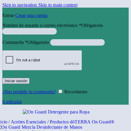
Skip to navigation
Skip to main content
Entrar
Crear una cuenta
Nombre de usuario o correo electrónico
*
Obligatorio
Contraseña
*
Obligatorio
Iniciar sesión
¿Has perdido tu contraseña?
Recordarme
0
artículos
nicio
/
Aceites Esenciales
/
Productos dōTERRA On Guard®