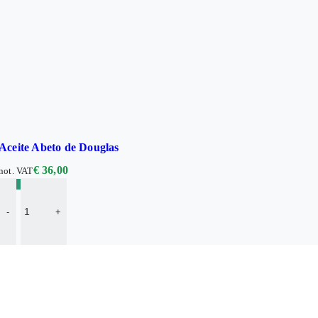
Aceite Abeto de Douglas
€
36,00
not. VAT