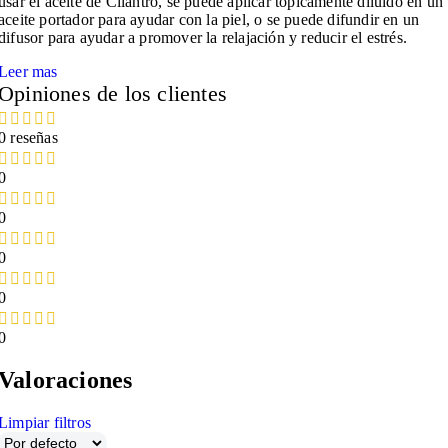
usar el aceite de Cilantro, se puede aplicar tópicamente diluido en un
aceite portador para ayudar con la piel, o se puede difundir en un
difusor para ayudar a promover la relajación y reducir el estrés.
Leer mas
Opiniones de los clientes
0 reseñas
0
0
0
0
0
Valoraciones
Limpiar filtros