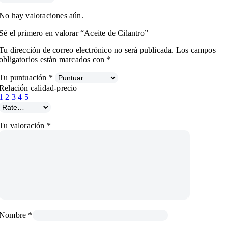
No hay valoraciones aún.
Sé el primero en valorar “Aceite de Cilantro”
Tu dirección de correo electrónico no será publicada.
Los campos
obligatorios están marcados con
*
Tu puntuación
*
Relación calidad-precio
1
2
3
4
5
Tu valoración
*
Nombre
*