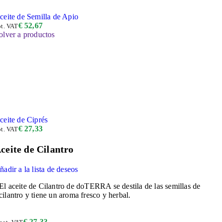
ceite de Semilla de Apio
€
52,67
ot. VAT
olver a productos
ceite de Ciprés
€
27,33
ot. VAT
ceite de Cilantro
ñadir a la lista de deseos
El aceite de Cilantro de doTERRA se destila de las semillas de
cilantro y tiene un aroma fresco y herbal.
€
27,33