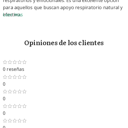
respiratorios y emocionales. Es una excelente opción
para aquellos que buscan apoyo respiratorio natural y
efectivo.
Leer mas
Opiniones de los clientes
0 reseñas
0
0
0
0