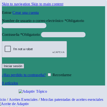
Skip to navigation
Skip to main content
Entrar
Crear una cuenta
Nombre de usuario o correo electrónico
*
Obligatorio
Contraseña
*
Obligatorio
Iniciar sesión
¿Has perdido tu contraseña?
Recordarme
0
artículos
nicio
/
Aceites Esenciales
/
Mezclas patentadas de aceites esenciales