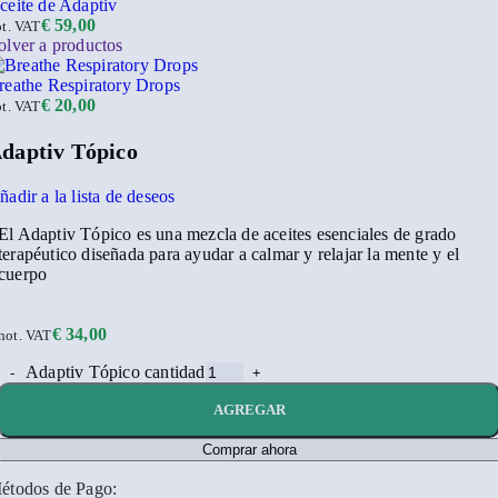
ceite de Adaptiv
€
59,00
ot. VAT
olver a productos
reathe Respiratory Drops
€
20,00
ot. VAT
daptiv Tópico
ñadir a la lista de deseos
El Adaptiv Tópico es una mezcla de aceites esenciales de grado
terapéutico diseñada para ayudar a calmar y relajar la mente y el
cuerpo
€
34,00
not. VAT
Adaptiv Tópico cantidad
AGREGAR
Comprar ahora
étodos de Pago: