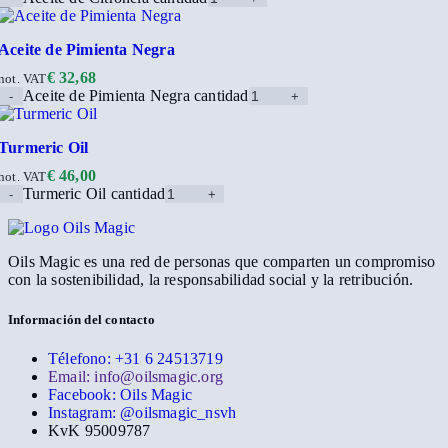
Aceite de Pimienta Negra
€
32,68
not. VAT
Aceite de Pimienta Negra cantidad
Turmeric Oil
€
46,00
not. VAT
Turmeric Oil cantidad
Oils Magic es una red de personas que comparten un compromiso
con la sostenibilidad, la responsabilidad social y la retribución.
Información del contacto
Télefono: +31 6 24513719
Email: info@oilsmagic.org
Facebook: Oils Magic
Instagram: @oilsmagic_nsvh
KvK 95009787