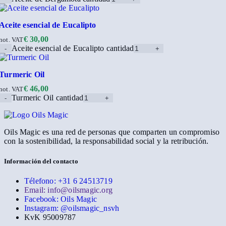
Aceite esencial de Eucalipto
€
30,00
not. VAT
Aceite esencial de Eucalipto cantidad
Turmeric Oil
€
46,00
not. VAT
Turmeric Oil cantidad
Oils Magic es una red de personas que comparten un compromiso
con la sostenibilidad, la responsabilidad social y la retribución.
Información del contacto
Télefono: +31 6 24513719
Email: info@oilsmagic.org
Facebook: Oils Magic
Instagram: @oilsmagic_nsvh
KvK 95009787