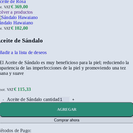
ceite de Rosa
€
369,00
ot. VAT
olver a productos
ándalo Hawaiano
€
102,00
ot. VAT
ceite de Sándalo
ñadir a la lista de deseos
El Aceite de Sándalo es muy beneficioso para la piel; reduciendo la
apariencia de las imperfecciones de la piel y promoviendo una tez
sana y suave
€
115,33
not. VAT
Aceite de Sándalo cantidad
AGREGAR
Comprar ahora
étodos de Pago: