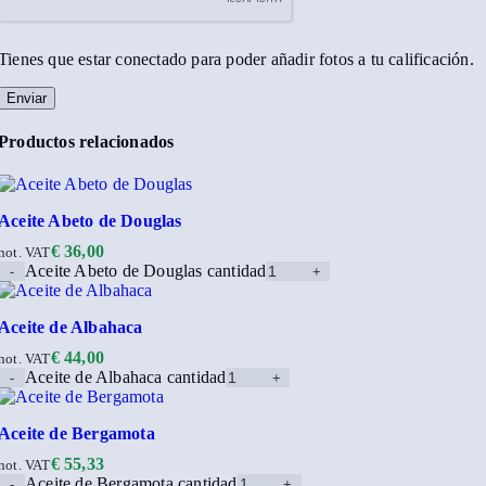
Tienes que estar conectado para poder añadir fotos a tu calificación.
Productos relacionados
Aceite Abeto de Douglas
€
36,00
not. VAT
Aceite Abeto de Douglas cantidad
Aceite de Albahaca
€
44,00
not. VAT
Aceite de Albahaca cantidad
Aceite de Bergamota
€
55,33
not. VAT
Aceite de Bergamota cantidad