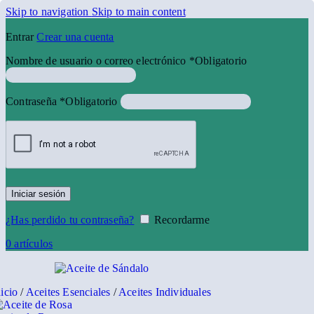
Skip to navigation
Skip to main content
Entrar
Crear una cuenta
Nombre de usuario o correo electrónico
*
Obligatorio
Contraseña
*
Obligatorio
Iniciar sesión
¿Has perdido tu contraseña?
Recordarme
0
artículos
nicio
/
Aceites Esenciales
/
Aceites Individuales