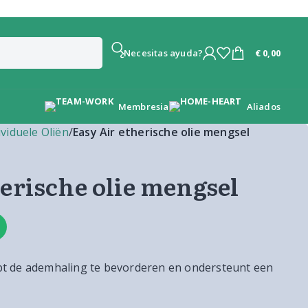
€
0,00
¿Necesitas ayuda?
Membresia
Aliados
ividuele Oliën
/
Easy Air etherische olie mengsel
erische olie mengsel
elpt de ademhaling te bevorderen en ondersteunt een