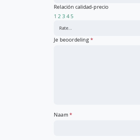
Relación calidad-precio
1
2
3
4
5
Je beoordeling
*
Naam
*