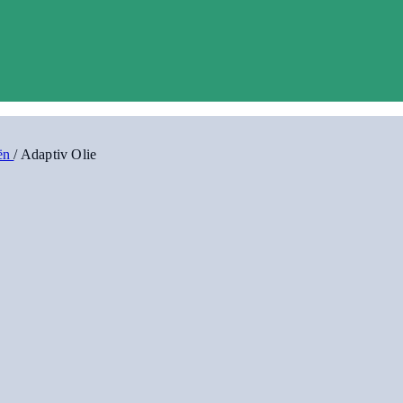
iën
/
Adaptiv Olie