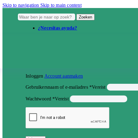
Skip to navigation
Skip to main content
Zoeken
¿Necesitas ayuda?
Inloggen
Account aanmaken
Gebruikersnaam of e-mailadres
*
Vereist
Wachtwoord
*
Vereist