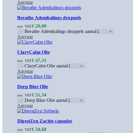
Agregar
Breathe Ademhalings druppels
€
20,00
not. VAT
Breathe Ademhalings druppels aantal
Agregar
ClaryCalm Olie
€
47,33
not. VAT
ClaryCalm Olie aantal
Agregar
Deep Blue Olie
€
51,34
not. VAT
Deep Blue Olie aantal
Agregar
DigestZen Zachte capsules
€
34,68
not. VAT