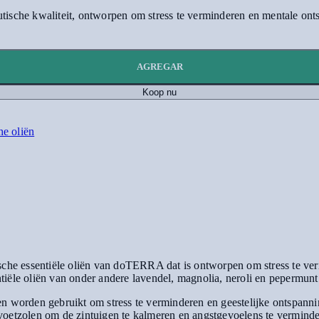
utische kwaliteit, ontworpen om stress te verminderen en mentale ont
AGREGAR
Koop nu
he oliën
ische essentiële oliën van doTERRA dat is ontworpen om stress te ve
iële oliën van onder andere lavendel, magnolia, neroli en pepermunt t
n worden gebruikt om stress te verminderen en geestelijke ontspannin
voetzolen om de zintuigen te kalmeren en angstgevoelens te vermind