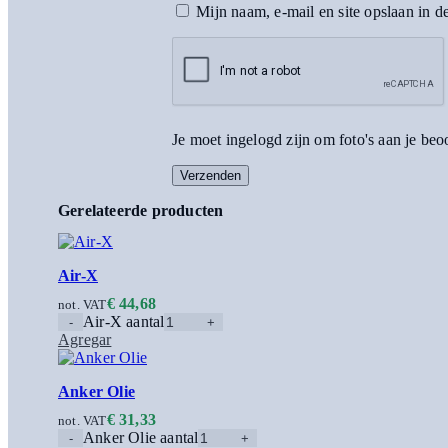
Mijn naam, e-mail en site opslaan in d
Je moet ingelogd zijn om foto's aan je be
Gerelateerde producten
Air-X
€
44,68
not. VAT
Air-X aantal
Agregar
Anker Olie
€
31,33
not. VAT
Anker Olie aantal