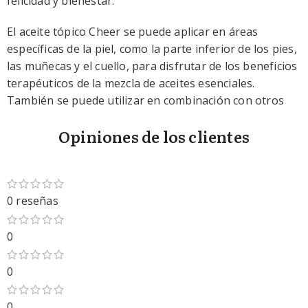
felicidad y bienestar.
El aceite tópico Cheer se puede aplicar en áreas
específicas de la piel, como la parte inferior de los pies,
las muñecas y el cuello, para disfrutar de los beneficios
terapéuticos de la mezcla de aceites esenciales.
También se puede utilizar en combinación con otros
productos de doTERRA, como el difusor de aceites
Opiniones de los clientes
esenciales Cheer, para disfrutar de los beneficios
aromáticos en todo el hogar.
Leer mas
0 reseñas
0
0
0