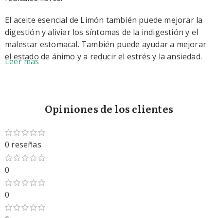
El aceite esencial de Limón también puede mejorar la
digestión y aliviar los síntomas de la indigestión y el
malestar estomacal. También puede ayudar a mejorar
el estado de ánimo y a reducir el estrés y la ansiedad.
Leer mas
Este aceite esencial se puede utilizar de diversas
formas, como en un difusor para disfrutar de su aroma
fresco y energizante, o diluido en un aceite portador
Opiniones de los clientes
para masajear el cuerpo. También se puede utilizar en
productos de limpieza naturales para desinfectar y
refrescar el hogar.
0 reseñas
0
0